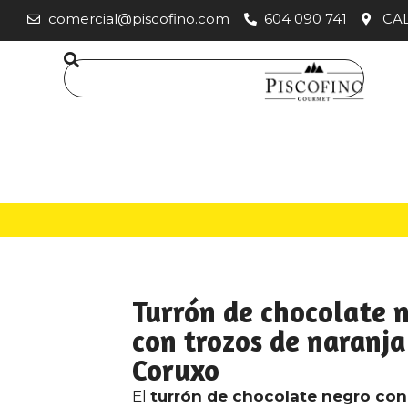
comercial@piscofino.com
604 090 741
CAL
Turrón de chocolate 
con trozos de naranja
Coruxo
El
turrón de chocolate negro con