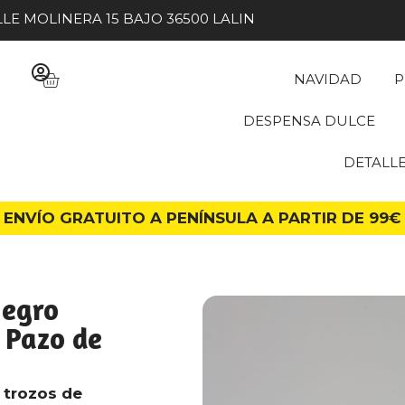
LE MOLINERA 15 BAJO 36500 LALIN
NAVIDAD
P
DESPENSA DULCE
DETALL
ENVÍO GRATUITO A PENÍNSULA A PARTIR DE 99€
negro
 Pazo de
 trozos de