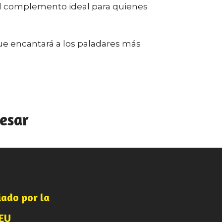
n el complemento ideal para quienes
ue encantará a los paladares más
esar
iado por la
-
nEU