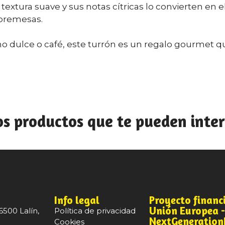
u textura suave y sus notas cítricas lo convierten e
obremesas.
 dulce o café, este turrón es un regalo gourmet q
os productos que te pueden inter
Info legal
Proyecto financ
Unión Europea 
6500 Lalín,
Política de privacidad
NextGeneratio
Cookies