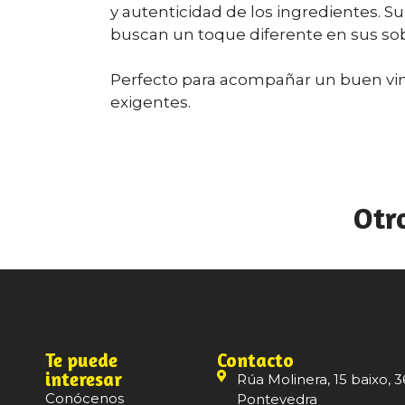
y autenticidad de los ingredientes. S
buscan un toque diferente en sus s
Perfecto para acompañar un buen vino
exigentes.
Otr
Te puede
Contacto
interesar
Rúa Molinera, 15 baixo, 3
Conócenos
Pontevedra