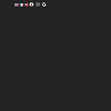
c
o
m
er
ci
al
@
pi
sc
of
i
n
o.
c
o
m
6
0
4
0