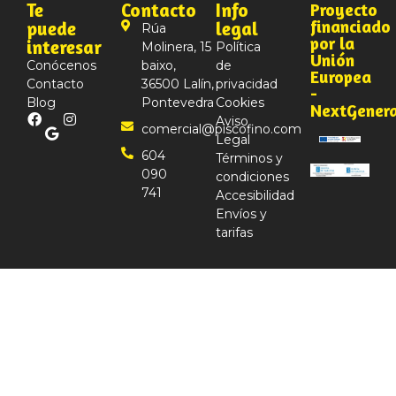
Te
Contacto
Info
Proyecto
financiado
puede
legal
Rúa
por la
interesar
Molinera, 15
Política
Unión
Conócenos
baixo,
de
Europea
Contacto
36500 Lalín,
privacidad
-
Blog
Pontevedra
Cookies
NextGener
Aviso
comercial@piscofino.com
Legal
604
Términos y
090
condiciones
741
Accesibilidad
Envíos y
tarifas