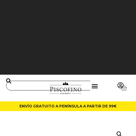
J
O
3
6
5
0
0
L
A
LI
N
ENVÍO GRATUITO A PENÍNSULA A PARTIR DE 99€