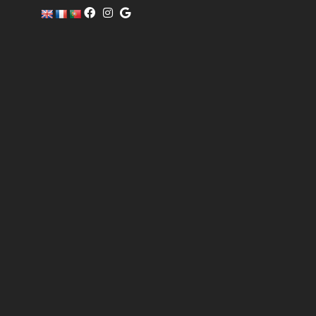
c
o
m
er
ci
al
@
pi
sc
of
i
n
o.
c
o
m
6
0
4
0