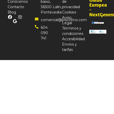
Conócenos
baixo,
de
Europea
Contacto
36500 Lalín,
privacidad
-
Blog
Pontevedra
Cookies
NextGener
Aviso
comercial@piscofino.com
Legal
604
Términos y
090
condiciones
741
Accesibilidad
Envíos y
tarifas