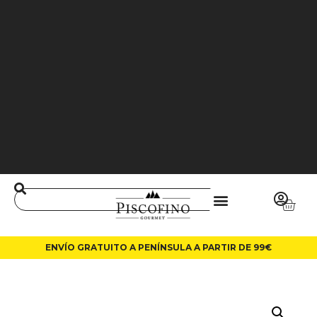
J
O
3
6
5
0
0
L
A
LI
N
ENVÍO GRATUITO A PENÍNSULA A PARTIR DE 99€