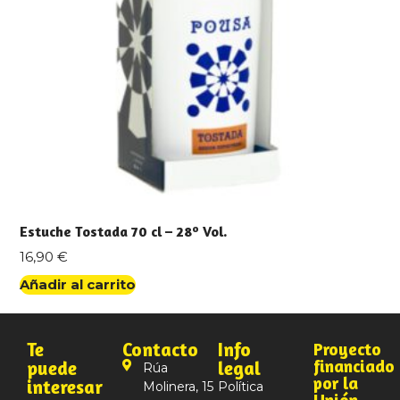
Estuche Tostada 70 cl – 28º Vol.
16,90
€
Añadir al carrito
Te
Contacto
Info
Proyecto
financiado
puede
legal
Rúa
por la
interesar
Molinera, 15
Política
Unión