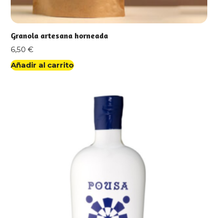
Granola artesana horneada
6,50
€
Añadir al carrito