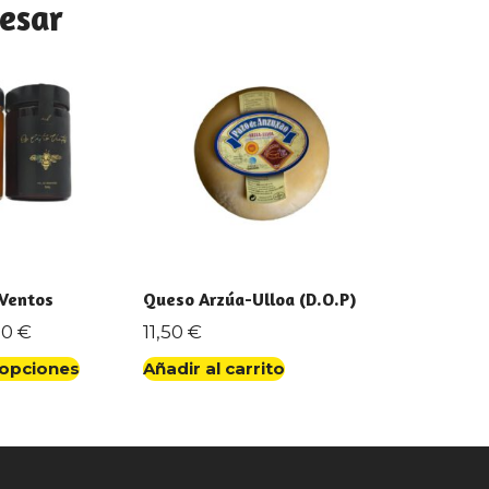
esar
 Ventos
Queso Arzúa-Ulloa (D.O.P)
00
€
11,50
€
 opciones
Añadir al carrito