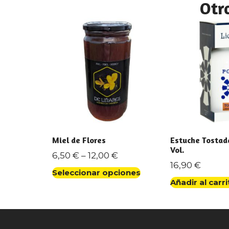
Otr
Miel de Flores
Estuche Tostada
Vol.
6,50
€
–
12,00
€
16,90
€
Seleccionar opciones
Añadir al carri