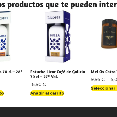
os productos que te pueden inter
 70 cl – 28º
Estuche Licor Café de Galicia
Mel Os Catro
70 cl – 27º Vol.
9,95
€
–
15,
16,90
€
Seleccionar
to
Añadir al carrito