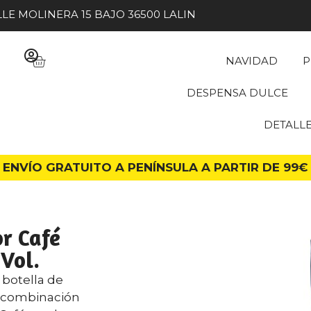
LE MOLINERA 15 BAJO 36500 LALIN
NAVIDAD
P
DESPENSA DULCE
DETALL
ENVÍO GRATUITO A PENÍNSULA A PARTIR DE 99€
or Café
 Vol.
 botella de
a combinación