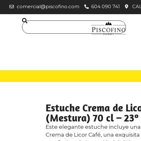
comercial@piscofino.com
604 090 741
CAL
Estuche Crema de Lic
(Mestura) 70 cl – 23º
Este elegante estuche incluye una
Crema de Licor Café, una exquisit