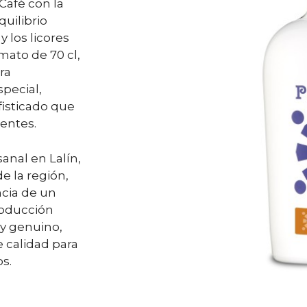
 Café con la
uilibrio
 los licores
mato de 70 cl,
ra
pecial,
fisticado que
entes.
sanal en Lalín,
de la región,
ncia de un
roducción
 y genuino,
 calidad para
os.