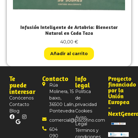
Infusión Inteligente de Artabria: Bienestar
Natural en Cada Taza
40,00
€
Añadir al carrito
Te
Contacto
Info
Proyecto
financiado
puede
legal
Rúa
por la
interesar
Molinera, 15
Política
Unión
Conócenos
baixo,
de
Europea
Contacto
36500 Lalín,
privacidad
-
Blog
Pontevedra
Cookies
NextGener
Aviso
comercial@piscofino.com
Legal
604
Términos y
090
condiciones