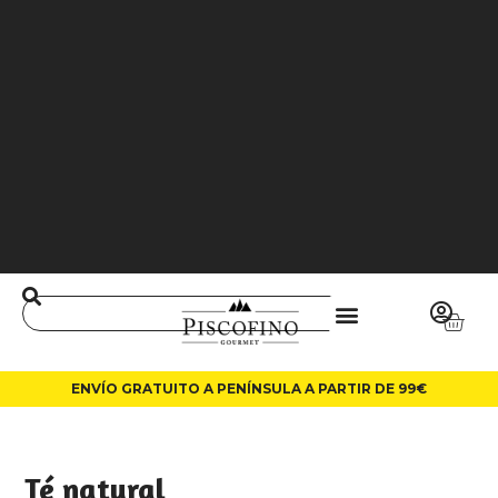
J
O
3
6
5
0
0
L
A
LI
N
ENVÍO GRATUITO A PENÍNSULA A PARTIR DE 99€
Té natural