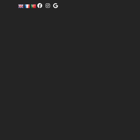
c
o
m
er
ci
al
@
pi
sc
of
i
n
o.
c
o
m
6
0
4
0