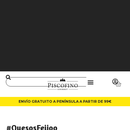
J
O
3
6
5
0
0
L
A
LI
N
ENVÍO GRATUITO A PENÍNSULA A PARTIR DE 99€
#QuesosFeijoo