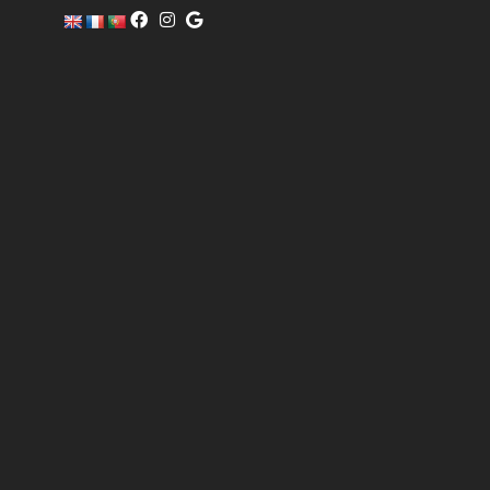
c
o
m
er
ci
al
@
pi
sc
of
i
n
o.
c
o
m
6
0
4
0