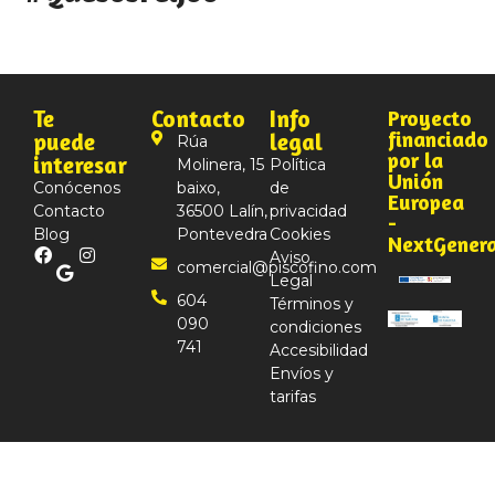
Te
Contacto
Info
Proyecto
financiado
puede
legal
Rúa
por la
interesar
Molinera, 15
Política
Unión
Conócenos
baixo,
de
Europea
Contacto
36500 Lalín,
privacidad
-
Blog
Pontevedra
Cookies
NextGener
Aviso
comercial@piscofino.com
Legal
604
Términos y
090
condiciones
741
Accesibilidad
Envíos y
tarifas