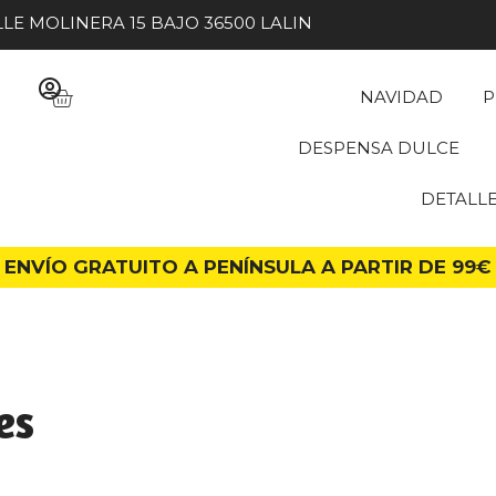
LE MOLINERA 15 BAJO 36500 LALIN
NAVIDAD
P
DESPENSA DULCE
DETALL
ENVÍO GRATUITO A PENÍNSULA A PARTIR DE 99€
es