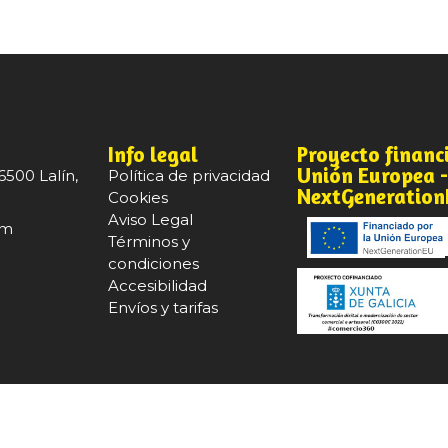
Info legal
Proyecto financ
Unión Europea 
6500 Lalín,
Política de privacidad
NextGeneratio
Cookies
Aviso Legal
om
Términos y
condiciones
Accesibilidad
Envíos y tarifas