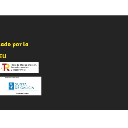
iado por la
-
nEU