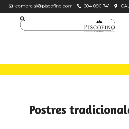
comercial@piscofino.com
604 090 741
CAL
Postres tradicional