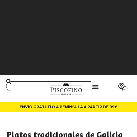
J
O
3
6
5
0
0
L
A
LI
N
ENVÍO GRATUITO A PENÍNSULA A PARTIR DE 99€
Platos tradicionales de Galicia