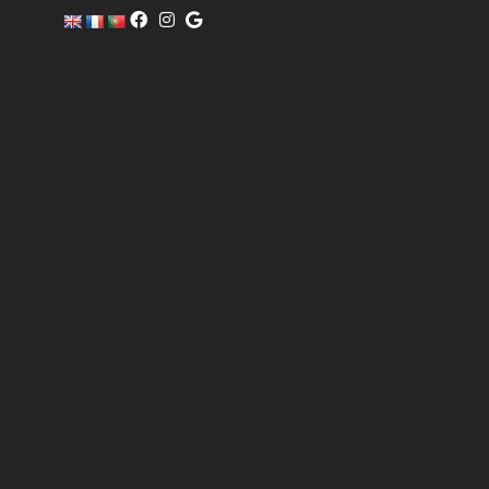
c
o
m
er
ci
al
@
pi
sc
of
i
n
o.
c
o
m
6
0
4
0