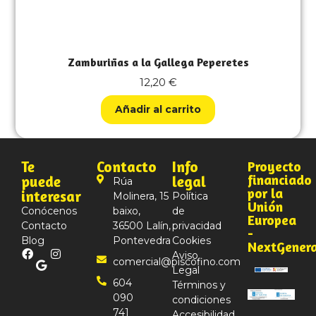
Zamburiñas a la Gallega Peperetes
12,20
€
Añadir al carrito
Te
Contacto
Info
Proyecto
financiado
puede
legal
Rúa
por la
interesar
Molinera, 15
Política
Unión
Conócenos
baixo,
de
Europea
Contacto
36500 Lalín,
privacidad
-
Blog
Pontevedra
Cookies
NextGener
Aviso
comercial@piscofino.com
Legal
604
Términos y
090
condiciones
741
Accesibilidad