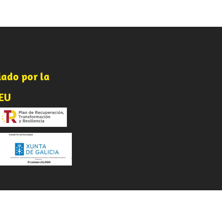
iado por la
-
nEU