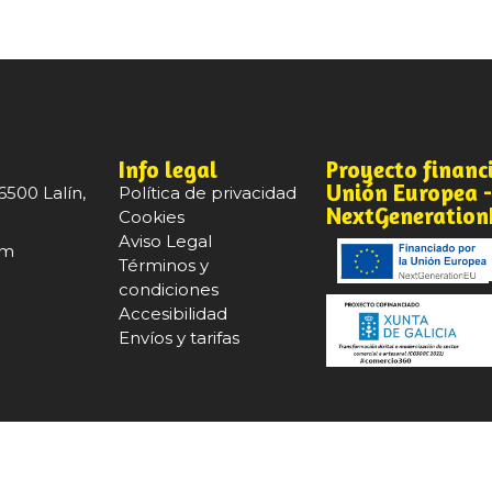
Info legal
Proyecto financ
Unión Europea 
6500 Lalín,
Política de privacidad
NextGeneratio
Cookies
Aviso Legal
om
Términos y
condiciones
Accesibilidad
Envíos y tarifas