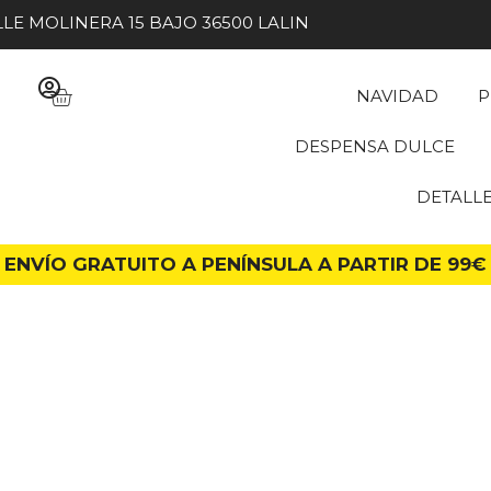
LE MOLINERA 15 BAJO 36500 LALIN
NAVIDAD
P
DESPENSA DULCE
DETALL
ENVÍO GRATUITO A PENÍNSULA A PARTIR DE 99€