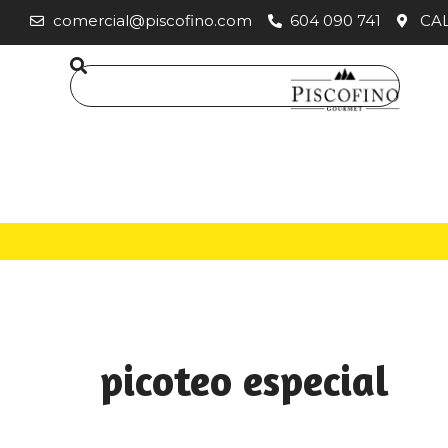
comercial@piscofino.com
604 090 741
CAL
picoteo especial