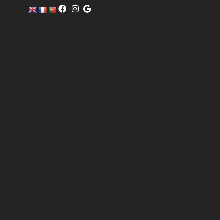
c
o
m
er
ci
al
@
pi
sc
of
i
n
o.
c
o
m
6
0
4
0