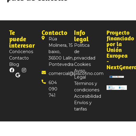
Te
Contacto
Info
Proyecto
financiado
puede
legal
Rúa
por la
interesar
Molinera, 15
Política
Unión
Conócenos
baixo,
de
Europea
Contacto
36500 Lalín,
privacidad
-
Blog
Pontevedra
Cookies
NextGener
Aviso
comercial@piscofino.com
Legal
604
Términos y
090
condiciones
741
Accesibilidad
Envíos y
tarifas