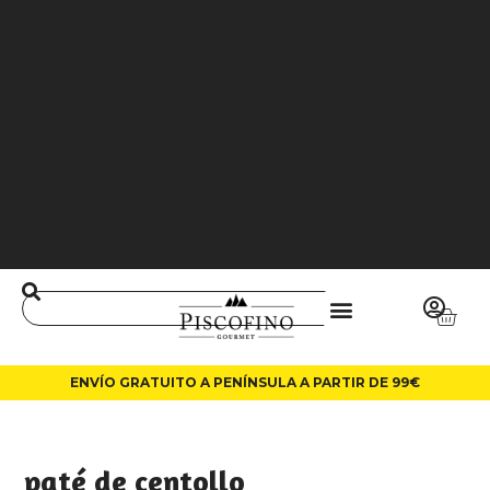
J
O
3
6
5
0
0
L
A
LI
N
ENVÍO GRATUITO A PENÍNSULA A PARTIR DE 99€
paté de centollo