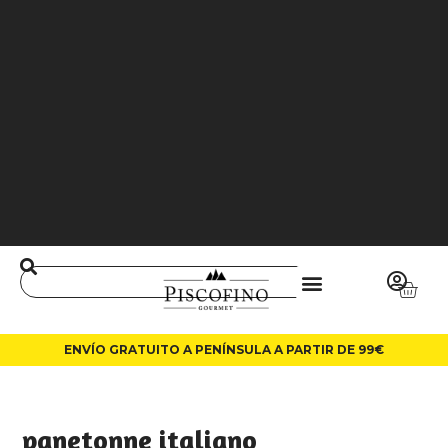
J
O
3
6
5
0
0
L
A
LI
N
ENVÍO GRATUITO A PENÍNSULA A PARTIR DE 99€
panetonne italiano