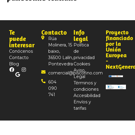
Te
Contacto
Info
Proyecto
financiado
puede
legal
Rúa
por la
interesar
Molinera, 15
Política
Unión
Conócenos
baixo,
de
Europea
Contacto
36500 Lalín,
privacidad
-
Blog
Pontevedra
Cookies
NextGener
Aviso
comercial@piscofino.com
Legal
604
Términos y
090
condiciones
741
Accesibilidad
Envíos y
tarifas