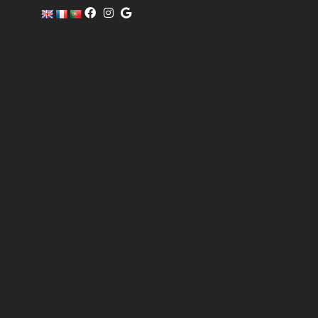
c
o
m
er
ci
al
@
pi
sc
of
i
n
o.
c
o
m
6
0
4
0