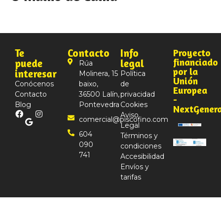
Te
Contacto
Info
Proyecto
financiado
puede
legal
Rúa
por la
interesar
Molinera, 15
Política
Unión
Conócenos
baixo,
de
Europea
Contacto
36500 Lalín,
privacidad
-
Blog
Pontevedra
Cookies
NextGener
Aviso
comercial@piscofino.com
Legal
604
Términos y
090
condiciones
741
Accesibilidad
Envíos y
tarifas