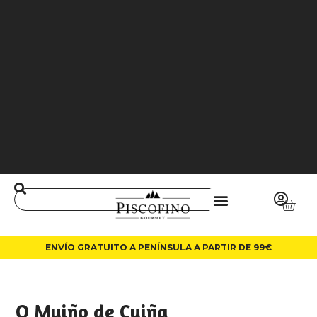
J
O
3
6
5
0
0
L
A
LI
N
ENVÍO GRATUITO A PENÍNSULA A PARTIR DE 99€
O Muiño de Cuiña