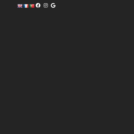
c
o
m
er
ci
al
@
pi
sc
of
i
n
o.
c
o
m
6
0
4
0