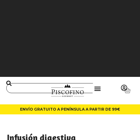
J
O
3
6
5
0
0
L
A
LI
N
ENVÍO GRATUITO A PENÍNSULA A PARTIR DE 99€
Infusión digestiva