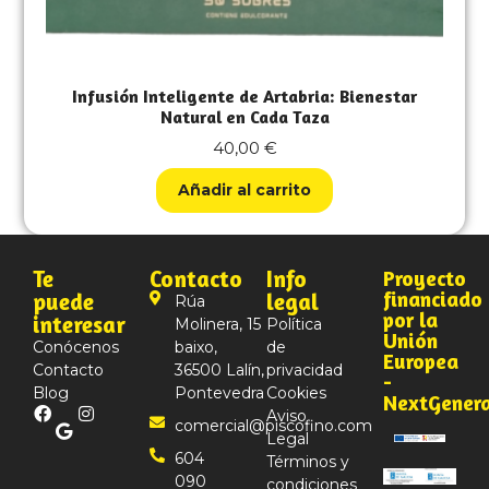
Infusión Inteligente de Artabria: Bienestar
Natural en Cada Taza
40,00
€
Añadir al carrito
Te
Contacto
Info
Proyecto
financiado
puede
legal
Rúa
por la
interesar
Molinera, 15
Política
Unión
Conócenos
baixo,
de
Europea
Contacto
36500 Lalín,
privacidad
-
Blog
Pontevedra
Cookies
NextGener
Aviso
comercial@piscofino.com
Legal
604
Términos y
090
condiciones