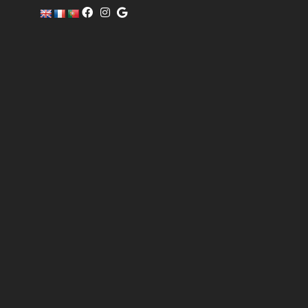
c
o
m
er
ci
al
@
pi
sc
of
i
n
o.
c
o
m
6
0
4
0