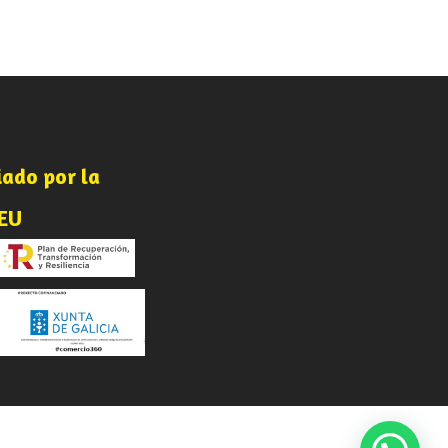
iado por la
-
nEU