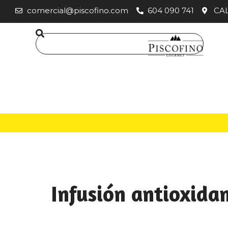
comercial@piscofino.com
604 090 741
CAL
Infusión antioxida