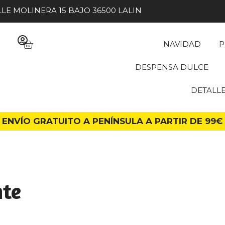
LE MOLINERA 15 BAJO 36500 LALIN
NAVIDAD
P
DESPENSA DULCE
DETALL
ENVÍO GRATUITO A PENÍNSULA A PARTIR DE 99€
nte