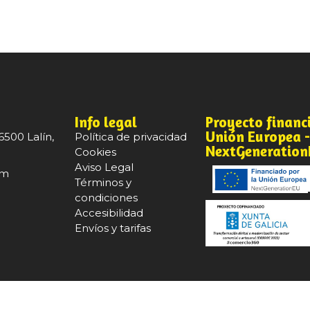
Info legal
Proyecto financ
Unión Europea 
6500 Lalín,
Política de privacidad
NextGeneratio
Cookies
Aviso Legal
om
Términos y
condiciones
Accesibilidad
Envíos y tarifas