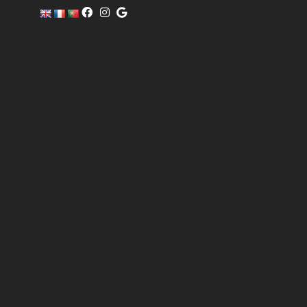
c
o
m
er
ci
al
@
pi
sc
of
i
n
o.
c
o
m
6
0
4
0