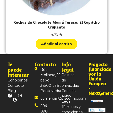
Rochas de Chocolate Mamá Teresa: El Capricho
Crujiente
4,75
€
Añadir al carrito
Te
Contacto
Info
Proyecto
financiado
puede
legal
Rúa
por la
interesar
Molinera, 15
Política
Unión
Conócenos
baixo,
de
Europea
Contacto
36500 Lalín,
privacidad
-
Blog
Pontevedra
Cookies
NextGener
Aviso
comercial@piscofino.com
Legal
604
Términos y
090
condiciones