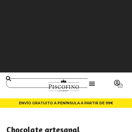
J
O
3
6
5
0
0
L
A
LI
N
ENVÍO GRATUITO A PENÍNSULA A PARTIR DE 99€
Chocolate artesanal