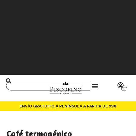
J
O
3
6
5
0
0
L
A
LI
N
ENVÍO GRATUITO A PENÍNSULA A PARTIR DE 99€
Café termogénico