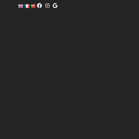
c
o
m
er
ci
al
@
pi
sc
of
i
n
o.
c
o
m
6
0
4
0