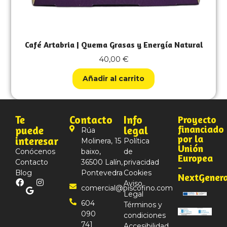
Café Artabria | Quema Grasas y Energía Natural
40,00
€
Añadir al carrito
Te
Contacto
Info
Proyecto
financiado
puede
legal
Rúa
por la
interesar
Molinera, 15
Política
Unión
Conócenos
baixo,
de
Europea
Contacto
36500 Lalín,
privacidad
-
Blog
Pontevedra
Cookies
NextGener
Aviso
comercial@piscofino.com
Legal
604
Términos y
090
condiciones
741
Accesibilidad