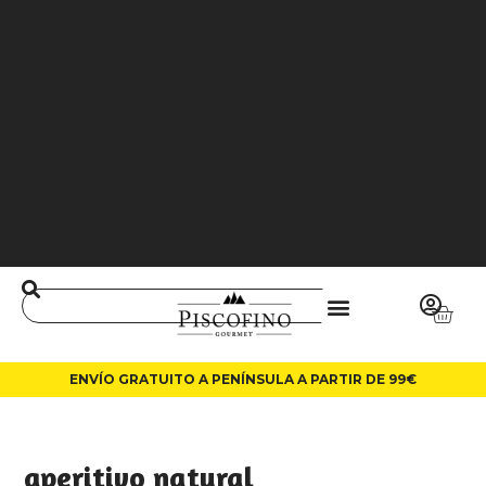
J
O
3
6
5
0
0
L
A
LI
N
ENVÍO GRATUITO A PENÍNSULA A PARTIR DE 99€
aperitivo natural