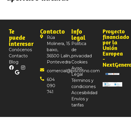
Te
Contacto
Info
Proyecto
financiado
puede
legal
Rúa
por la
interesar
Molinera, 15
Política
Unión
Conócenos
baixo,
de
Europea
Contacto
36500 Lalín,
privacidad
-
Blog
Pontevedra
Cookies
NextGener
Aviso
comercial@piscofino.com
Legal
604
Términos y
090
condiciones
741
Accesibilidad
Envíos y
tarifas