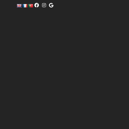
c
o
m
er
ci
al
@
pi
sc
of
i
n
o.
c
o
m
6
0
4
0