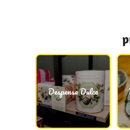
p
Despensa Dulce