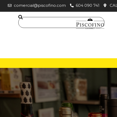
comercial@piscofino.com
604 090 741
CAL