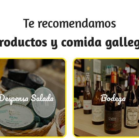
Te recomendamos
roductos y comida galle
Bodega
Despensa Salada